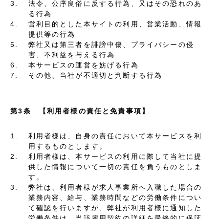
3.
法令、公序良俗に反する行為、又はその恐れのあ
る行為
4.
営利目的とした本サイトの利用、営業活動、情報
提供等の行為
5.
弊社又は第三者を誹謗中傷、プライバシーの侵
害、不利益を与える行為
6.
本サービスの運営を妨げる行為
7.
その他、当社が不適切と判断する行為
第3条 【利用者様の責任と免責事項】
1.
利用者様は、自身の責任において本サービスを利
用するものとします。
2.
利用者様は、本サービスの利用に際して当社に提
供した情報について一切の責任を負うものとしま
す。
3.
弊社は、利用者様が求人事業所へ入職した場合の
業務内容、給与、業務時間などの労働条件につい
て確認を行いますが、弊社が利用者様に通知した
労働条件は、当該雇用契約の詳細を最終的に保証