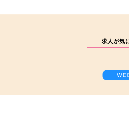
求人が気
WE