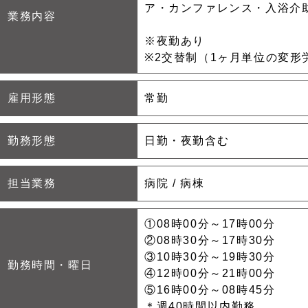
ア・カンファレンス・入浴介
業務内容
※夜勤あり
※2交替制（1ヶ月単位の変形
雇用形態
常勤
勤務形態
日勤・夜勤含む
担当業務
病院 / 病棟
①08時00分～17時00分
②08時30分～17時30分
③10時30分～19時30分
勤務時間・曜日
④12時00分～21時00分
⑤16時00分～08時45分
＊週40時間以内勤務