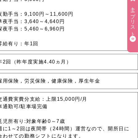
キープリスト
夜勤手当：9,100円～11,600円
準夜手当：3,640～4,640円
深夜手当：5,460～6,960円
0
昇給有り：年1回
年2回（昨年度実施4.40ヵ月）
雇用保険，労災保険，健康保険，厚生年金
交通費実費分支給：上限15,000円/月
車通勤可/駐車場完備
託児所有り:対象年齢0～7歳
週に1～2回は夜間帯（24時間）運営なので、開所日に
合わせての勤務シフトになります。