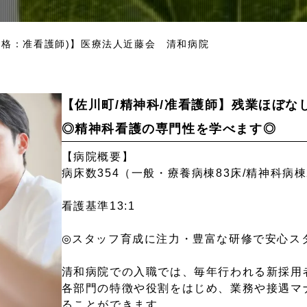
資格：准看護師)】医療法人近藤会 清和病院
【佐川町/精神科/准看護師】残業ほぼなし
◎精神科看護の専門性を学べます◎
【病院概要】
病床数354（一般・療養病棟83床/精神科病棟
看護基準13:1
◎スタッフ育成に注力・豊富な研修で安心ス
清和病院での入職では、毎年行われる新採用
各部門の特徴や役割をはじめ、業務や接遇マ
ることができます。